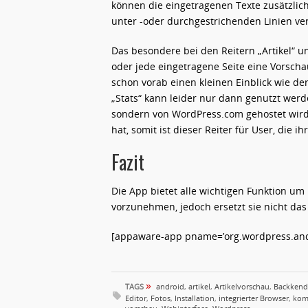
können die eingetragenen Texte zusätzlich m
unter -oder durchgestrichenden Linien v
Das besondere bei den Reitern „Artikel“ un
oder jede eingetragene Seite eine Vorsch
schon vorab einen kleinen Einblick wie de
„Stats“ kann leider nur dann genutzt werd
sondern von WordPress.com gehostet wird 
hat, somit ist dieser Reiter für User, die 
Fazit
Die App bietet alle wichtigen Funktion 
vorzunehmen, jedoch ersetzt sie nicht das
[appaware-app pname=’org.wordpress.andr
»
TAGS
android
,
artikel
,
Artikelvorschau
,
Backkend
Editor
,
Fotos
,
Installation
,
integrierter Browser
,
kom