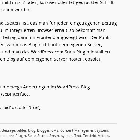
it Links, Zitaten, kursiver oder fettgedruckter Schrift,
ersehen werden.
d „Seiten“ ist, das man für jeden eingetragenen Beitrag
au im integrierten Browser erhält, so bekommt man
r Beitrag dann im Frontend angezeigt wird. Der Punkt
en, wenn das Blog nicht auf dem eigenen Server,
und man das WordPress.com Stats Plugin installiert
ihren Blog auf dem eigenen Server hosten, obsolet.
um unterwegs Änderungen im WordPress Blog
 Webinterface.
oid’ qrcode=’true’]
,
Beiträge
,
bilder
,
blog
,
Blogger
,
CMS
,
Content Management System
,
mentare
,
Plugin
,
Seite
,
Seiten
,
Server
,
system
,
Text
,
Textfeld
,
Videos
,