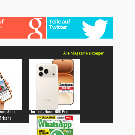
Alle Magazine anzeigen
euen Apps
Im Test: Honor 600 Pro
 Frische
gen für
hones