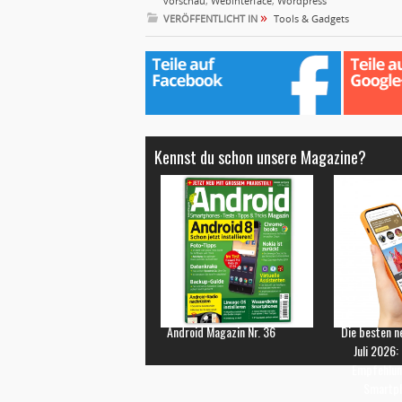
vorschau
,
Webinterface
,
Wordpress
»
VERÖFFENTLICHT IN
Tools & Gadgets
Kennst du schon unsere Magazine?
Android Magazin Nr. 36
Die besten n
Juli 2026:
Empfehlun
Smartp