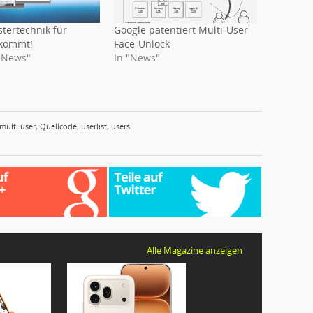
tertechnik für
Google patentiert Multi-User
 kommt!
Face-Unlock
-News"
In "News"
multi user
,
Quellcode
,
userlist
,
users
Alle Magazine anzeigen