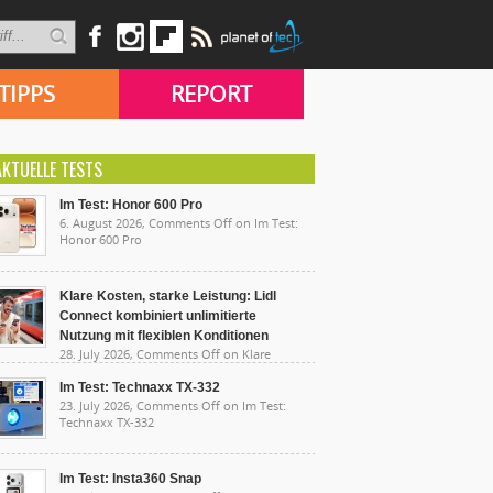
TIPPS
REPORT
AKTUELLE TESTS
Im Test: Honor 600 Pro
6. August 2026,
Comments Off
on Im Test:
Honor 600 Pro
Klare Kosten, starke Leistung: Lidl
Connect kombiniert unlimitierte
Nutzung mit flexiblen Konditionen
28. July 2026,
Comments Off
on Klare
sten, starke Leistung: Lidl Connect kombiniert
limitierte Nutzung mit flexiblen Konditionen
Im Test: Technaxx TX-332
23. July 2026,
Comments Off
on Im Test:
Technaxx TX-332
Im Test: Insta360 Snap