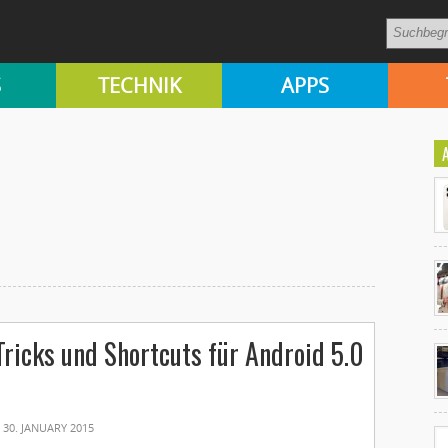
S
TECHNIK
APPS
Ko
Tricks und Shortcuts für Android 5.0
un
30. JANUARY 2015