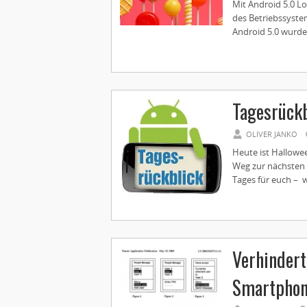
Mit Android 5.0 Lo
des Betriebssyste
Android 5.0 wurde 
Tagesrückb
OLIVER JANKO
Heute ist Hallowee
Weg zur nächsten 
Tages für euch – w
Verhindert
Smartpho