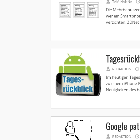
TAM HANNA
Die Mehrbenutzerfu
wer ein Smartphon
verzichten. ZDNet 
Tagesrückb
REDAKTION
Im heutigen Tagesr
zu einem iPhone-Kl
Neuigkeiten des he
Google pat
REDAKTION