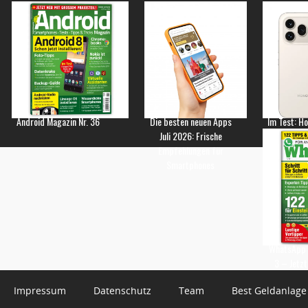
Android Magazin Nr. 36
Die besten neuen Apps
Im Test: H
Juli 2026: Frische
Empfehlungen für
Smartphones
WhatsApp 
3 – Jetzt
Impressum
Datenschutz
Team
Best Geldanlage