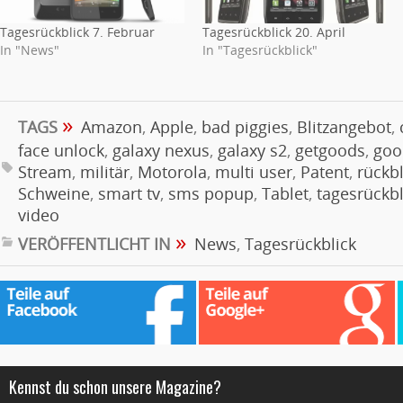
Tagesrückblick 7. Februar
Tagesrückblick 20. April
In "News"
In "Tagesrückblick"
»
TAGS
Amazon
,
Apple
,
bad piggies
,
Blitzangebot
,
face unlock
,
galaxy nexus
,
galaxy s2
,
getgoods
,
goo
Stream
,
militär
,
Motorola
,
multi user
,
Patent
,
rückbl
Schweine
,
smart tv
,
sms popup
,
Tablet
,
tagesrückbl
video
»
VERÖFFENTLICHT IN
News
,
Tagesrückblick
Kennst du schon unsere Magazine?