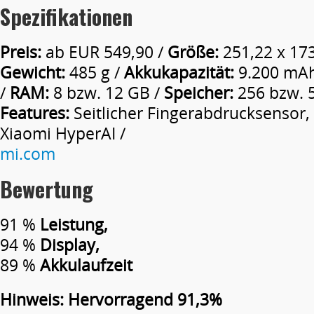
Spezifikationen
Preis:
ab EUR 549,90 /
Größe:
251,22 x 173
Gewicht:
485 g /
Akkukapazität:
9.200 mA
/
RAM:
8 bzw. 12 GB /
Speicher:
256 bzw. 
Features:
Seitlicher Fingerabdrucksensor
Xiaomi HyperAI /
mi.com
Bewertung
91 %
Leistung,
94 %
Display,
89 %
Akkulaufzeit
Hinweis: Hervorragend 91,3%