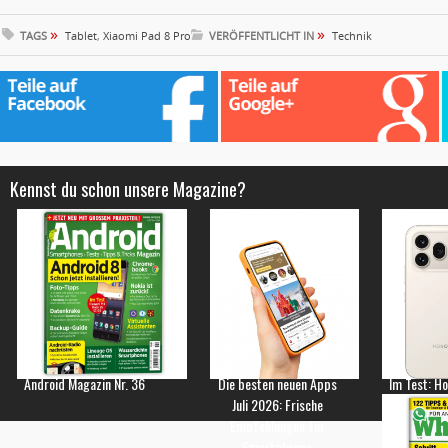
»
»
TAGS
Tablet
,
Xiaomi Pad 8 Pro
VERÖFFENTLICHT IN
Technik
Kennst du schon unsere Magazine?
Android Magazin Nr. 36
Die besten neuen Apps
Im Test: H
Juli 2026: Frische
Empfehlungen für
Smartphones