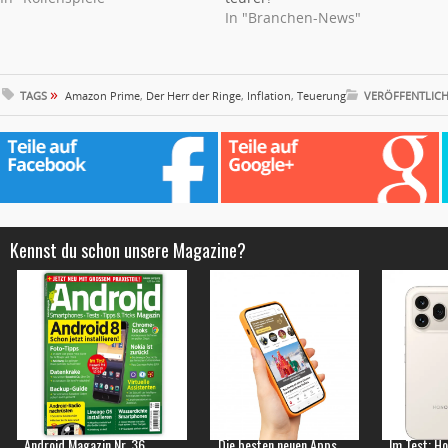
In "Branchen-News"
»
TAGS
Amazon Prime
,
Der Herr der Ringe
,
Inflation
,
Teuerung
VERÖFFENTLICH
Kennst du schon unsere Magazine?
Android Magazin Nr. 36
Die besten neuen Apps
Im Test: H