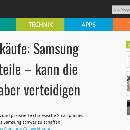
S
TECHNIK
APPS
käufe: Samsung
teile – kann die
aber verteidigen
Ko
un
ts und preiswerte chinesische Smartphones
s Samsung schwer zu schaffen.
das Samsung Galaxy Note 4