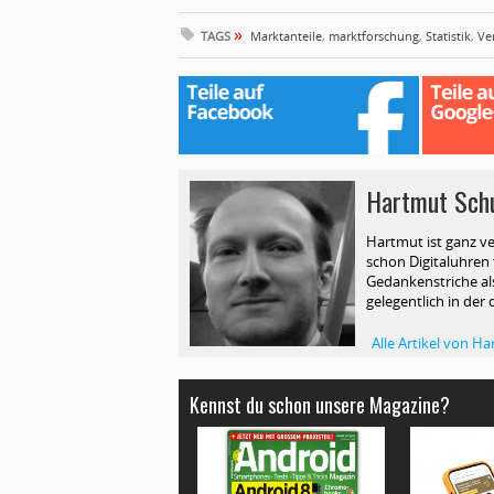
»
TAGS
Marktanteile
,
marktforschung
,
Statistik
,
Ve
Hartmut Sch
Hartmut ist ganz ve
schon Digitaluhren f
Gedankenstriche als
gelegentlich in der 
Alle Artikel von 
Kennst du schon unsere Magazine?