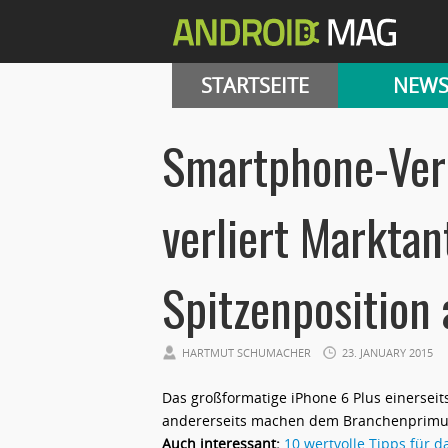
STARTSEITE
NEW
Smartphone-Ver
verliert Marktan
Spitzenposition 
HARTMUT SCHUMACHER
23. JANUARY 2015
Das großformatige iPhone 6 Plus einersei
andererseits machen dem Branchenprimu
Auch interessant:
10 wertvolle Tipps für 