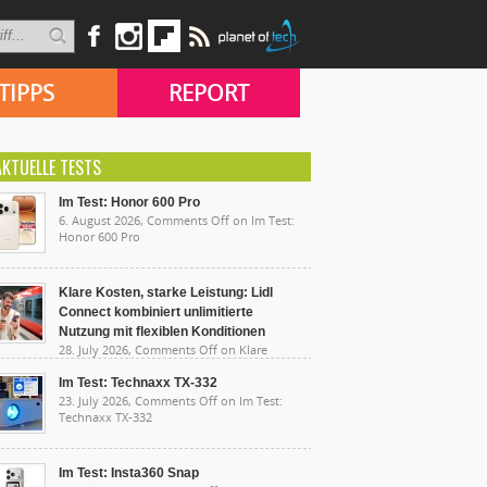
TIPPS
REPORT
AKTUELLE TESTS
Im Test: Honor 600 Pro
6. August 2026,
Comments Off
on Im Test:
Honor 600 Pro
Klare Kosten, starke Leistung: Lidl
Connect kombiniert unlimitierte
Nutzung mit flexiblen Konditionen
28. July 2026,
Comments Off
on Klare
sten, starke Leistung: Lidl Connect kombiniert
limitierte Nutzung mit flexiblen Konditionen
Im Test: Technaxx TX-332
23. July 2026,
Comments Off
on Im Test:
Technaxx TX-332
Im Test: Insta360 Snap