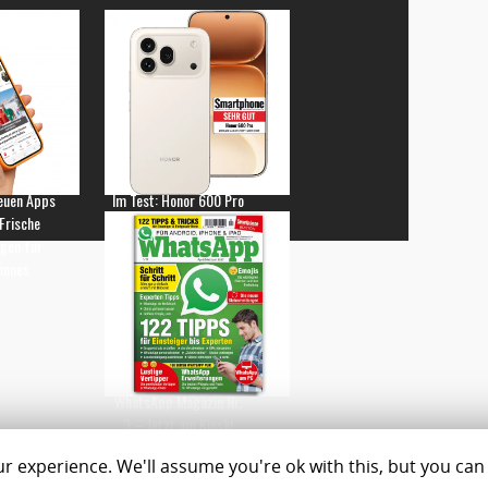
euen Apps
Im Test: Honor 600 Pro
 Frische
gen für
hones
WhatsApp Magazin Nr.
3 – Jetzt am Kiosk!
 experience. We'll assume you're ok with this, but you can 
Magazine
Shop
C