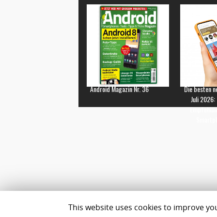
Android Magazin Nr. 36
Die besten n
Juli 2026:
Empfehlun
Smartp
This website uses cookies to improve your
Impressum
Datenschutz
Team
Best Geldanlage