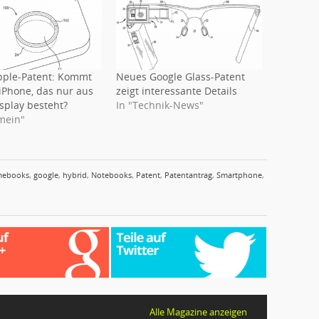
ple-Patent: Kommt
Neues Google Glass-Patent
 iPhone, das nur aus
zeigt interessante Details
splay besteht?
In "Technik-News"
emein"
mebooks
,
google
,
hybrid
,
Notebooks
,
Patent
,
Patentantrag
,
Smartphone
,
Alle Magazine anzeigen