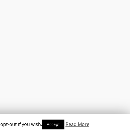
opt-out if you wish.
Read More
Accept
opyright © 2010-2016 - www.androidmag.de