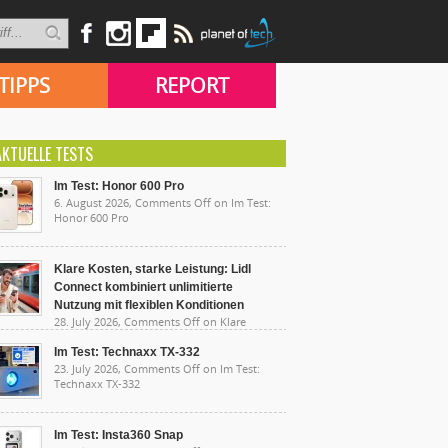
TIPPS
REPORT
AKTUELLE TESTS
Im Test: Honor 600 Pro
6. August 2026,
Comments Off
on Im Test:
Honor 600 Pro
Klare Kosten, starke Leistung: Lidl
Connect kombiniert unlimitierte
Nutzung mit flexiblen Konditionen
28. July 2026,
Comments Off
on Klare
sten, starke Leistung: Lidl Connect kombiniert
limitierte Nutzung mit flexiblen Konditionen
Im Test: Technaxx TX-332
23. July 2026,
Comments Off
on Im Test:
Technaxx TX-332
Im Test: Insta360 Snap