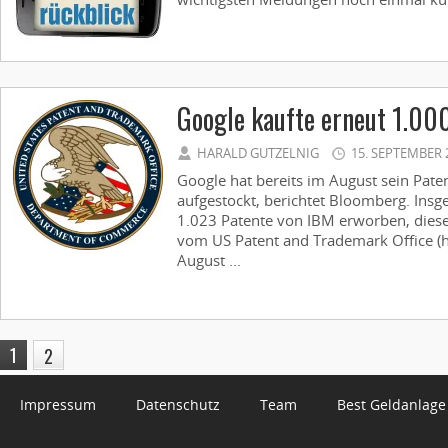
Google kaufte erneut 1.00
HARALD GUTZELNIG
15. SEPTEMBER 
Google hat bereits im August sein Paten
aufgestockt, berichtet Bloomberg. Insge
1.023 Patente von IBM erworben, diese
vom US Patent and Trademark Office (
August ...
1
2
Impressum
Datenschutz
Team
Best Geldanlage