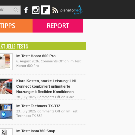
TIPPS
REPORT
AKTUELLE TESTS
Im Test: Honor 600 Pro
6. August 2026,
Comments Off
on Im Test:
Honor 600 Pro
Klare Kosten, starke Leistung: Lidl
Connect kombiniert unlimitierte
Nutzung mit flexiblen Konditionen
28. July 2026,
Comments Off
on Klare
sten, starke Leistung: Lidl Connect kombiniert
limitierte Nutzung mit flexiblen Konditionen
Im Test: Technaxx TX-332
23. July 2026,
Comments Off
on Im Test:
Technaxx TX-332
Im Test: Insta360 Snap