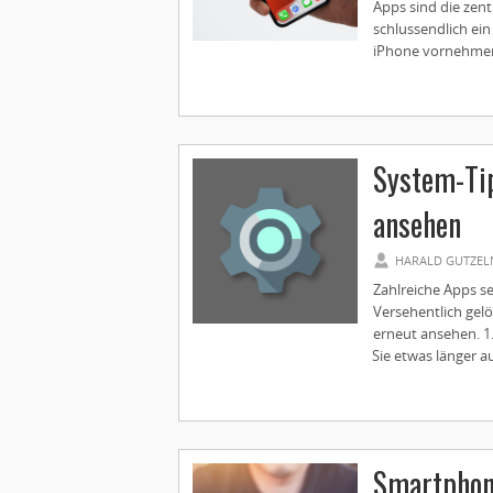
Apps sind die zent
schlussendlich ei
iPhone vornehmen 
System-Tip
ansehen
HARALD GUTZEL
Zahlreiche Apps s
Versehentlich gelö
erneut ansehen. 1
Sie etwas länger auf
Smartphon