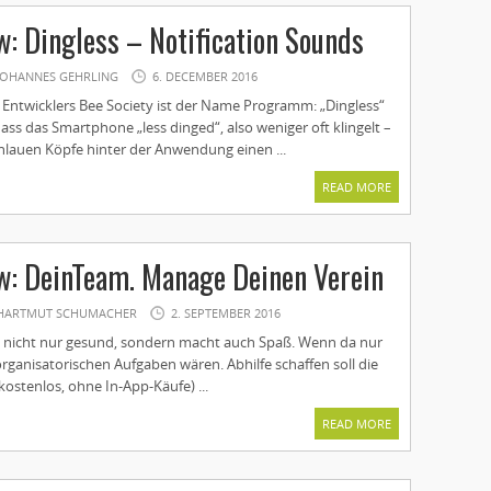
: Dingless – Notification Sounds
JOHANNES GEHRLING
6. DECEMBER 2016
 Entwicklers Bee Society ist der Name Programm: „Dingless“
 dass das Smartphone „less dinged“, also weniger oft klingelt –
hlauen Köpfe hinter der Anwendung einen ...
READ MORE
w: DeinTeam. Manage Deinen Verein
HARTMUT SCHUMACHER
2. SEPTEMBER 2016
st nicht nur gesund, sondern macht auch Spaß. Wenn da nur
 organisatorischen Aufgaben wären. Abhilfe schaffen soll die
ostenlos, ohne In-App-Käufe) ...
READ MORE