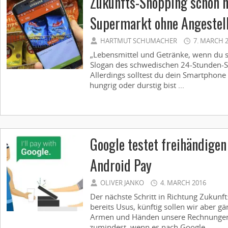
Zukunfts-Shopping schon h
Supermarkt ohne Angestel
HARTMUT SCHUMACHER
7. MARCH 
„Lebensmittel und Getränke, wenn du si
Slogan des schwedischen 24-Stunden-S
Allerdings solltest du dein Smartphon
hungrig oder durstig bist ...
Google testet freihändige
Android Pay
OLIVER JANKO
4. MARCH 2016
Der nächste Schritt in Richtung Zukunft
bereits Usus, künftig sollen wir aber g
Armen und Händen unsere Rechnungen
zumindest, wenn es nach Google ...