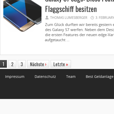
Flaggschiff besitzen
THOMAS LUMESBERGER
3. FEBRUARY
Zum Glück durften wir bereits gestern 
des Galaxy S7 werfen. Neben dem Desig
die ersten Features der neuen edge-Vari
aufgetaucht ...
1
2
3
Nächste
›
Letzte
»
Impressum
Datenschutz
Team
Best Geldanlage