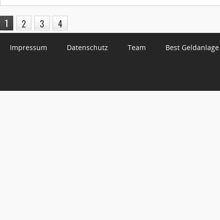
1
2
3
4
Impressum
Datenschutz
Team
Best Geldanlage