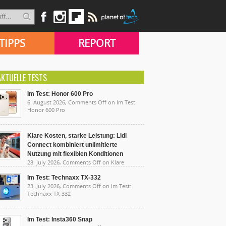
TIPPS
REPORT
AKTUELLE TESTS
Im Test: Honor 600 Pro
6. August 2026,
Comments Off
on Im Test:
Honor 600 Pro
Klare Kosten, starke Leistung: Lidl
Connect kombiniert unlimitierte
Nutzung mit flexiblen Konditionen
28. July 2026,
Comments Off
on Klare
sten, starke Leistung: Lidl Connect kombiniert
limitierte Nutzung mit flexiblen Konditionen
Im Test: Technaxx TX-332
23. July 2026,
Comments Off
on Im Test:
Technaxx TX-332
Im Test: Insta360 Snap