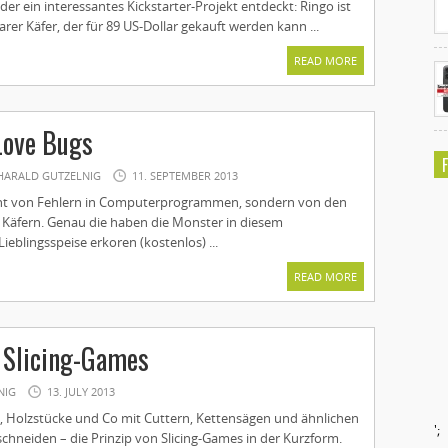
er ein interessantes Kickstarter-Projekt entdeckt: Ringo ist
er Käfer, der für 89 US-Dollar gekauft werden kann ...
READ MORE
Love Bugs
HARALD GUTZELNIG
11. SEPTEMBER 2013
icht von Fehlern in Computerprogrammen, sondern von den
äfern. Genau die haben die Monster in diesem
ieblingsspeise erkoren (kostenlos) ...
READ MORE
 Slicing-Games
NIG
13. JULY 2013
en, Holzstücke und Co mit Cuttern, Kettensägen und ähnlichen
';
chneiden – die Prinzip von Slicing-Games in der Kurzform.