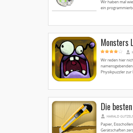
Wir haben mal wied
ein programmierbar
Monsters 
Wir reden hier n
namensgebenden K
Physikpuzzler zur L
Die besten
HARALD GUTZEL
Papier, Eisscholl
Gerätschaften zers