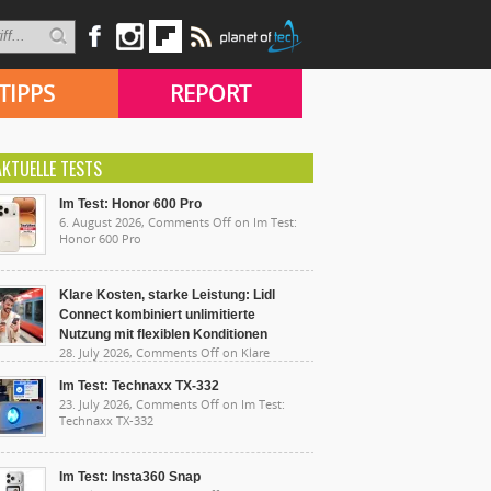
TIPPS
REPORT
AKTUELLE TESTS
Im Test: Honor 600 Pro
6. August 2026,
Comments Off
on Im Test:
Honor 600 Pro
Klare Kosten, starke Leistung: Lidl
Connect kombiniert unlimitierte
Nutzung mit flexiblen Konditionen
28. July 2026,
Comments Off
on Klare
sten, starke Leistung: Lidl Connect kombiniert
limitierte Nutzung mit flexiblen Konditionen
Im Test: Technaxx TX-332
23. July 2026,
Comments Off
on Im Test:
Technaxx TX-332
Im Test: Insta360 Snap