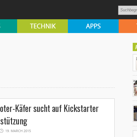
S
TECHNIK
APPS
Ko
oter-Käfer sucht auf Kickstarter
un
rstützung
19. MARCH 2015