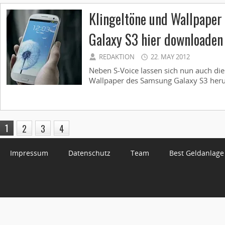
Klingeltöne und Wallpape
Galaxy S3 hier downloaden
REDAKTION
22. MAY 2012
Neben S-Voice lassen sich nun auch die
Wallpaper des Samsung Galaxy S3 herun
1
2
3
4
Impressum
Datenschutz
Team
Best Geldanlage