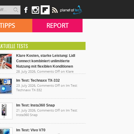
TIPPS
REPORT
AKTUELLE TESTS
Klare Kosten, starke Leistung: Lidl
Connect kombiniert unlimitierte
Nutzung mit flexiblen Konditionen
28. July 2026,
Comments Off
on Klare
sten, starke Leistung: Lidl Connect kombiniert
limitierte Nutzung mit flexiblen Konditionen
Im Test: Technaxx TX-332
23. July 2026,
Comments Off
on Im Test:
Technaxx TX-332
Im Test: Insta360 Snap
21. July 2026,
Comments Off
on Im Test:
Insta360 Snap
Im Test: Vivo V70