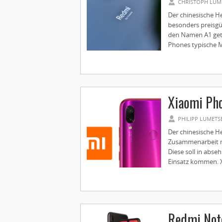
CHRISTOPH LUM
Der chinesische H
besonders preisgü
den Namen A1 geta
Phones typische M
Xiaomi Ph
PHILIPP LUMETS
Der chinesische H
Zusammenarbeit mi
Diese soll in abs
Einsatz kommen. X
Redmi Note