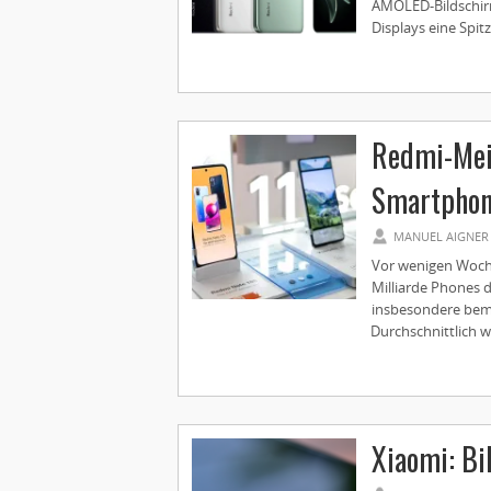
AMOLED-Bildschirm 
Displays eine Spitze
Redmi-Meil
Smartphon
MANUEL AIGNER
Vor wenigen Woch
Milliarde Phones 
insbesondere beme
Durchschnittlich we
Xiaomi: Bi