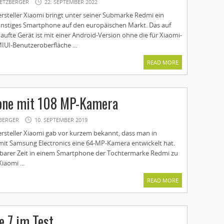
ETZBERGER
22. SEPTEMBER 2022
ersteller Xiaomi bringt unter seiner Submarke Redmi ein
nstiges Smartphone auf den europäischen Markt. Das auf
ufte Gerät ist mit einer Android-Version ohne die für Xiaomi-
IUI-Benutzeroberfläche ...
READ MORE
one mit 108 MP-­Kamera
BERGER
10. SEPTEMBER 2019
ersteller Xiaomi gab vor kurzem bekannt, dass man in
t Samsung Electronics eine 64-MP-Kamera entwickelt hat.
ehbarer Zeit in einem Smartphone der Tochtermarke Redmi zu
iaomi ...
READ MORE
 7 im Test