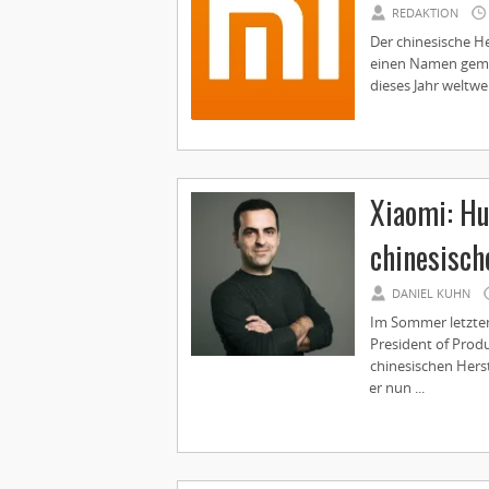
REDAKTION
Der chinesische He
einen Namen gemach
dieses Jahr weltwei
Xiaomi: Hu
chinesisch
DANIEL KUHN
Im Sommer letzten
President of Pro
chinesischen Herst
er nun ...