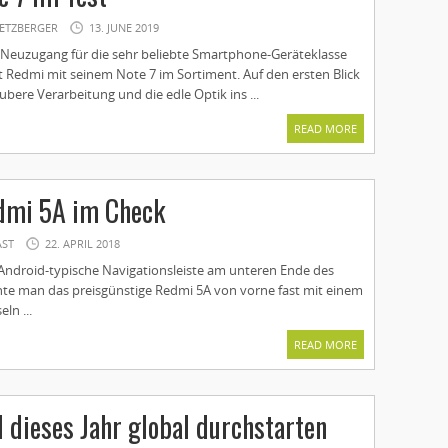
ETZBERGER
13. JUNE 2019
Neuzugang für die sehr beliebte Smartphone-Geräteklasse
t Redmi mit seinem Note 7 im Sortiment. Auf den ersten Blick
aubere Verarbeitung und die edle Optik ins ...
READ MORE
dmi 5A im Check
AST
22. APRIL 2018
 Android-typische Navigationsleiste am unteren Ende des
nte man das preisgünstige Redmi 5A von vorne fast mit einem
ln ...
READ MORE
l dieses Jahr global durchstarten