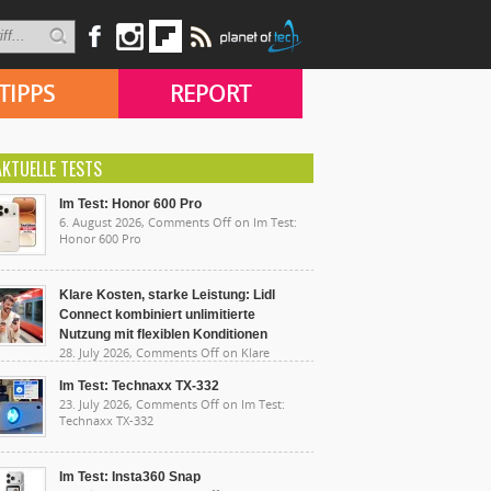
TIPPS
REPORT
AKTUELLE TESTS
Im Test: Honor 600 Pro
6. August 2026,
Comments Off
on Im Test:
Honor 600 Pro
Klare Kosten, starke Leistung: Lidl
Connect kombiniert unlimitierte
Nutzung mit flexiblen Konditionen
28. July 2026,
Comments Off
on Klare
sten, starke Leistung: Lidl Connect kombiniert
limitierte Nutzung mit flexiblen Konditionen
Im Test: Technaxx TX-332
23. July 2026,
Comments Off
on Im Test:
Technaxx TX-332
Im Test: Insta360 Snap