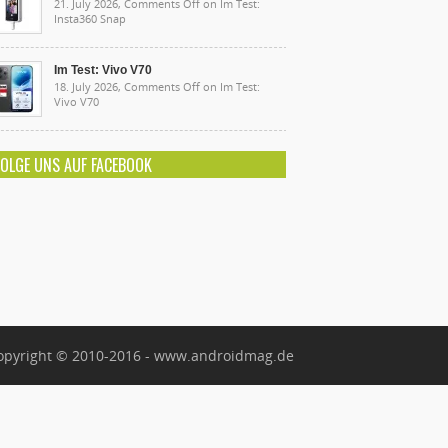
21. July 2026,
Comments Off
on Im Test:
Insta360 Snap
Im Test: Vivo V70
18. July 2026,
Comments Off
on Im Test:
Vivo V70
FOLGE UNS AUF FACEBOOK
opyright © 2010-2016 - www.androidmag.de