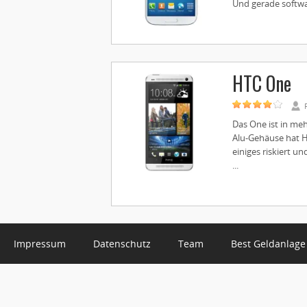
Und gerade softwa
HTC One
Das One ist in me
Alu-Gehäuse hat H
einiges riskiert u
...
Impressum
Datenschutz
Team
Best Geldanlage