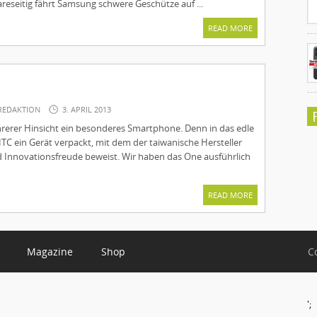
reseitig fährt Samsung schwere Geschütze auf ...
READ MORE
REDAKTION
3. APRIL 2013
hrerer Hinsicht ein besonderes Smartphone. Denn in das edle
TC ein Gerät verpackt, mit dem der taiwanische Hersteller
nd Innovationsfreude beweist. Wir haben das One ausführlich
READ MORE
Magazine
Shop
C
';