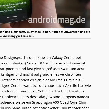
arf und bietet satte, leuchtende Farben. Auch der Schwarzwert und die
elunabhängigkeit sind toll.
e Designsprache der aktuellen Galaxy-Geräte bei,
was schlanker (7,9 statt 8,6 Millimeter) und minimal
artphones sind fast gleich groß (das S4 ist um acht
as kantiger und macht aufgrund eines verchromten
Trotzdem handelt es sich hier abermals um ein zu
tigtes Gerät – was aber durchaus auch Vorteile hat, wie
zen oder eine wärmeres Gefühl in den Händen als es
Die Hardware-Specs des Galaxy S4 sind übrigens nahezu
rraschenderweise ein Snapdragon 600 Quad Core-Chip
in von Samsung selbst entwickelter Chip mit vier oder