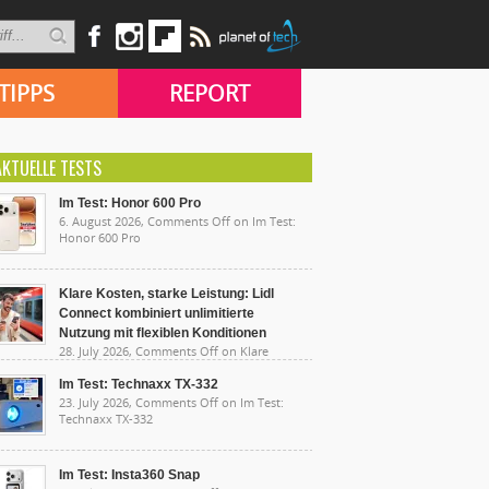
TIPPS
REPORT
AKTUELLE TESTS
Im Test: Honor 600 Pro
6. August 2026,
Comments Off
on Im Test:
Honor 600 Pro
Klare Kosten, starke Leistung: Lidl
Connect kombiniert unlimitierte
Nutzung mit flexiblen Konditionen
28. July 2026,
Comments Off
on Klare
sten, starke Leistung: Lidl Connect kombiniert
limitierte Nutzung mit flexiblen Konditionen
Im Test: Technaxx TX-332
23. July 2026,
Comments Off
on Im Test:
Technaxx TX-332
Im Test: Insta360 Snap