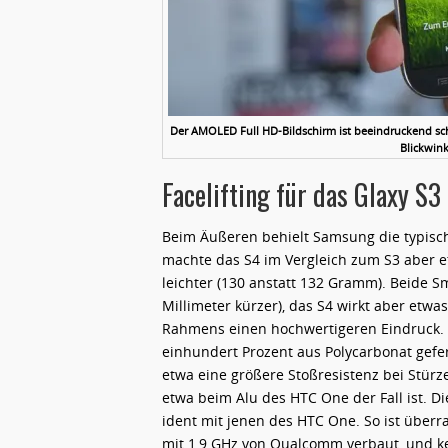
Der AMOLED Full HD-Bildschirm ist beeindruckend sch
Blickwink
Facelifting für das Glaxy S3
Beim Äußeren behielt Samsung die typisch
machte das S4 im Vergleich zum S3 aber et
leichter (130 anstatt 132 Gramm). Beide Sm
Millimeter kürzer), das S4 wirkt aber etw
Rahmens einen hochwertigeren Eindruck. 
einhundert Prozent aus Polycarbonat gefer
etwa eine größere Stoßresistenz bei Stür
etwa beim Alu des HTC One der Fall ist. 
ident mit jenen des HTC One. So ist übe
mit 1,9 GHz von Qualcomm verbaut, und ke