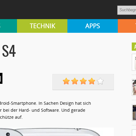
S
TECHNIK
APPS
 S4
d
Ko
Android-Smartphone. In Sachen Design hat sich
un
r bei der Hard- und Software. Und gerade
chütze auf.