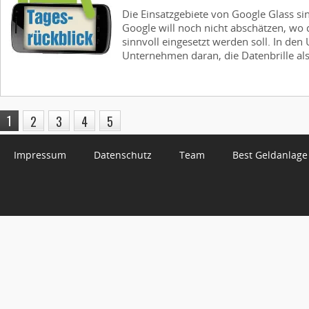
Die Einsatzgebiete von Google Glass si
Google will noch nicht abschätzen, wo d
sinnvoll eingesetzt werden soll. In den
Unternehmen daran, die Datenbrille als 
1
2
3
4
5
Impressum
Datenschutz
Team
Best Geldanlage