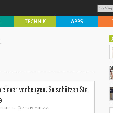
S
TECHNIK
APPS
a
Ko
 clever vorbeugen: So schützen Sie
un
e
ETZBERGER
21. SEPTEMBER 2020