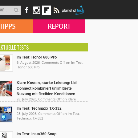
TIPPS
REPORT
AKTUELLE TESTS
Im Test: Honor 600 Pro
6. August 2026,
Comments Off
on Im Test:
Honor 600 Pro
Klare Kosten, starke Leistung: Lidl
Connect kombiniert unlimitierte
Nutzung mit flexiblen Konditionen
28. July 2026,
Comments Off
on Klare
sten, starke Leistung: Lidl Connect kombiniert
limitierte Nutzung mit flexiblen Konditionen
Im Test: Technaxx TX-332
23. July 2026,
Comments Off
on Im Test:
Technaxx TX-332
Im Test: Insta360 Snap