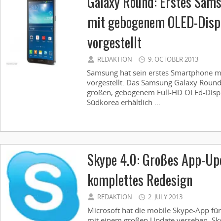
Galaxy Round: Erstes Sam
mit gebogenem OLED-Displa
vorgestellt
REDAKTION
9. OCTOBER 2013
Samsung hat sein erstes Smartphone mi
vorgestellt. Das Samsung Galaxy Roun
großen, gebogenem Full-HD OLEd-Display
Südkorea erhältlich ...
Skype 4.0: Großes App-Up
komplettes Redesign
REDAKTION
2. JULY 2013
Microsoft hat die mobile Skype-App fü
mit einem großen Update versehen. S