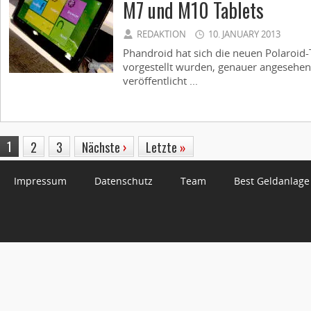
M7 und M10 Tablets
REDAKTION
10. JANUARY 2013
Phandroid hat sich die neuen Polaroid-T
vorgestellt wurden, genauer angesehe
veröffentlicht ...
1
2
3
Nächste
›
Letzte
»
Impressum
Datenschutz
Team
Best Geldanlage