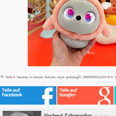
»
»
TAGS
Haustier
,
ki-roboter
,
Roboter
,
ropet
,
spielzeug
VERÖFFENTLICHT IN
Hartmut Schumacher