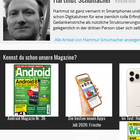
Redakteur
Hartmut ist ganz vernarrt in Smartphones und T
schon Digitaluhren für eine ziemlich tolle Erfin
Gedankenstriche als nützliche Strukturierungsm
gelegentlich in der dritten Person über sich selb
Alle Artikel von Hartmut Schumacher anzeige
Kennst du schon unsere Magazine?
Android Magazin Nr. 36
Die besten neuen Apps
Im Test: H
Juli 2026: Frische
Empfehlungen für
Smartphones