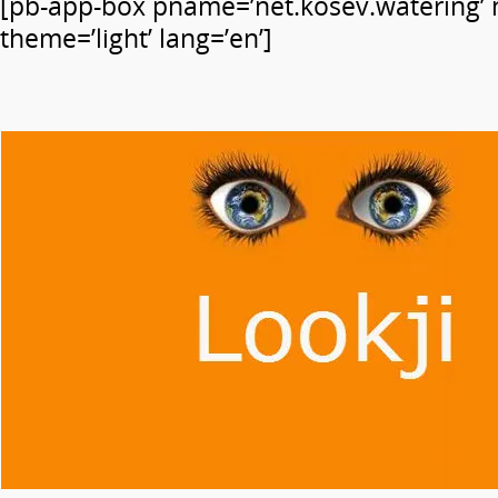
[pb-app-box pname=’net.kosev.watering’
theme=’light’ lang=’en’]