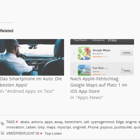
Related
Das Smartphone im Auto: Die
Nach Apple-Fehlschlag:
besten Apps!
Google Maps auf Platz 1 im
In "Android Apps im Test"
iOS App-Store
In "Apps-News"
»
TAGS
abalo
,
actions
,
apps
,
away
,
bereichern
,
call
,
cyanogenmod
,
Edge
,
engine
,
innovation
,
Leben
,
lokji
,
maps
,
myscript
,
originell
,
Phone
,
popout
,
pushbullet
,
qui
»
VERÖFFENTLICHT IN
Top-Listen