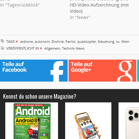
In "Tagesrückblick"
HD-Video-Aufzeichnung (mit
Video)
In "News"
»
TAGS
ardrone
,
autonom
,
Drohne
,
Parrot
,
quadcopter
,
Steuerung
,
tu
,
Wien
»
VERÖFFENTLICHT IN
Allgemein
,
Technik-News
Kennst du schon unsere Magazine?