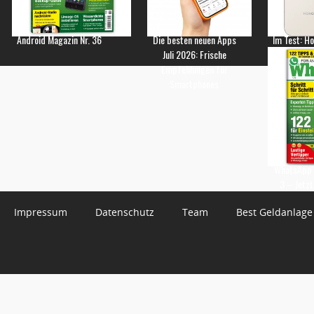
Android Magazin Nr. 36
Die besten neuen Apps
Im Test: H
Juli 2026: Frische
Empfehlungen für
Smartphones
WhatsApp 
3 – Jetzt
Impressum
Datenschutz
Team
Best Geldanlage