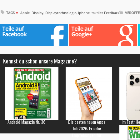
»
TAGS
Apple
,
Display
,
Displaytechnologie
,
iphone
,
taktiles Feedback
VERÖFFE
Kennst du schon unsere Magazine?
Android Magazin Nr. 36
Die besten neuen Apps
Im Test: H
Juli 2026: Frische
Empfehlungen für