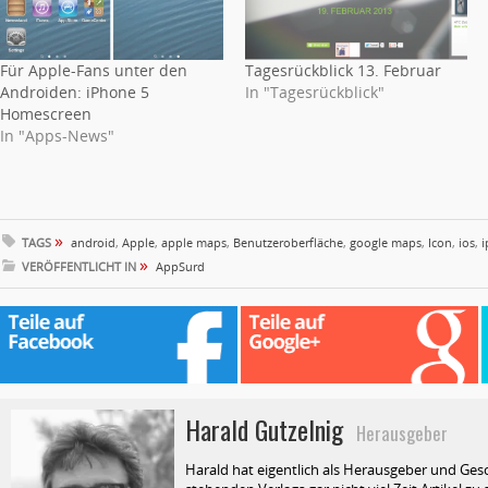
Für Apple-Fans unter den
Tagesrückblick 13. Februar
Androiden: iPhone 5
In "Tagesrückblick"
Homescreen
In "Apps-News"
»
TAGS
android
,
Apple
,
apple maps
,
Benutzeroberfläche
,
google maps
,
Icon
,
ios
,
»
VERÖFFENTLICHT IN
AppSurd
Harald Gutzelnig
Herausgeber
Harald hat eigentlich als Herausgeber und Ges