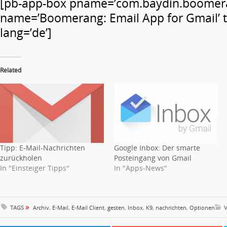
[pb-app-box pname=’com.baydin.boomer
name=’Boomerang: Email App for Gmail’ t
lang=’de’]
Related
Google Inbox: Der smarte
Tipp: E-Mail-Nachrichten
Posteingang von Gmail
zurückholen
In "Apps-News"
In "Einsteiger Tipps"
»
TAGS
Archiv
,
E-Mail
,
E-Mail Client
,
gesten
,
Inbox
,
K9
,
nachrichten
,
Optionen