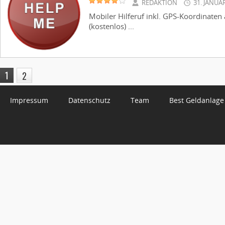
REDAKTION
31. JANUA
Mobiler Hilferuf inkl. GPS-Koordinaten
(kostenlos) ...
1
2
Impressum
Datenschutz
Team
Best Geldanlage