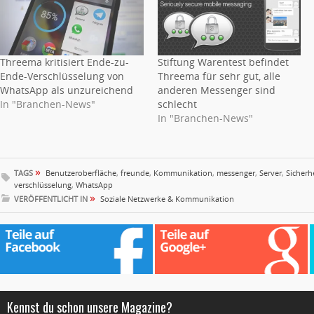
Threema kritisiert Ende-zu-
Stiftung Warentest befindet
Ende-Verschlüsselung von
Threema für sehr gut, alle
WhatsApp als unzureichend
anderen Messenger sind
In "Branchen-News"
schlecht
In "Branchen-News"
»
TAGS
Benutzeroberfläche
,
freunde
,
Kommunikation
,
messenger
,
Server
,
Sicherh
verschlüsselung
,
WhatsApp
»
VERÖFFENTLICHT IN
Soziale Netzwerke & Kommunikation
Kennst du schon unsere Magazine?