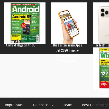
Android Magazin Nr. 36
Die besten neuen Apps
Im Test: H
Juli 2026: Frische
Empfehlungen für
Smartphones
WhatsApp 
3 – Jetzt
Impressum
Datenschutz
Team
Best Geldanlage