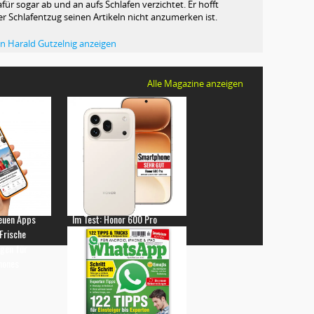
afür sogar ab und an aufs Schlafen verzichtet. Er hofft
ser Schlafentzug seinen Artikeln nicht anzumerken ist.
von Harald Gutzelnig anzeigen
Alle Magazine anzeigen
euen Apps
Im Test: Honor 600 Pro
 Frische
gen für
hones