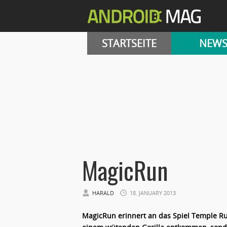
STARTSEITE
NEW
MagicRun
HARALD
18. JANUARY 2013
MagicRun erinnert an das Spiel Temple Ru