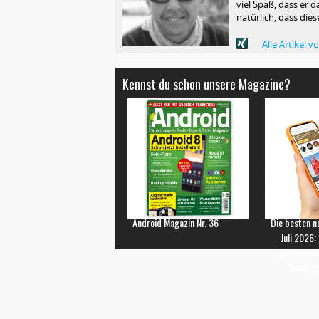
viel Spaß, dass er d
natürlich, dass die
Alle Artikel 
Kennst du schon unsere Magazine?
Android Magazin Nr. 36
Die besten n
Juli 2026:
Empfehlun
Smartp