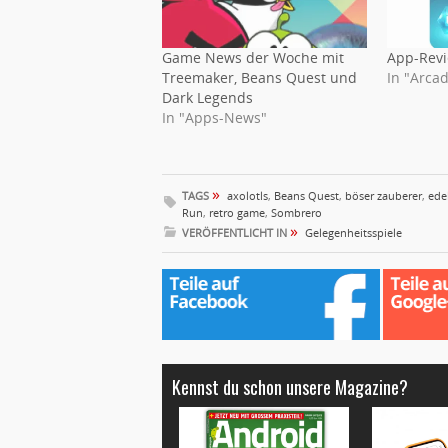
Game News der Woche mit
App-Revi
Treemaker, Beans Quest und
In "Arcad
Dark Legends
In "Apps-News"
»
TAGS
axolotls
,
Beans Quest
,
böser zauberer
,
ede
Run
,
retro game
,
Sombrero
»
VERÖFFENTLICHT IN
Gelegenheitsspiele
Kennst du schon unsere Magazine?