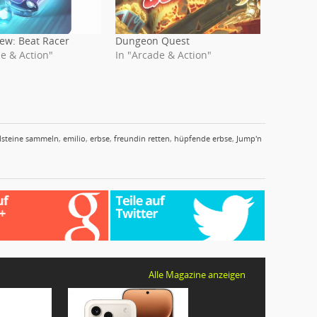
ew: Beat Racer
Dungeon Quest
e & Action"
In "Arcade & Action"
lsteine sammeln
,
emilio
,
erbse
,
freundin retten
,
hüpfende erbse
,
Jump'n
Alle Magazine anzeigen