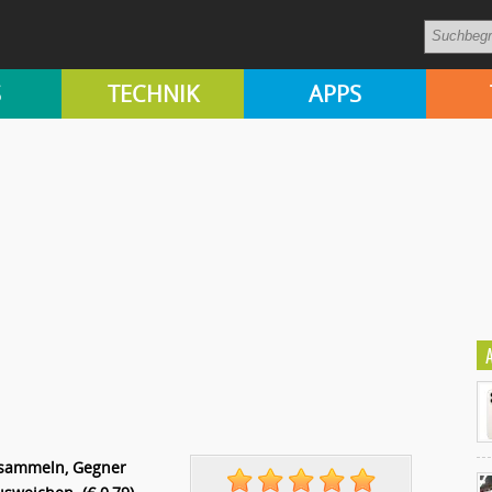
S
TECHNIK
APPS
 sammeln, Gegner