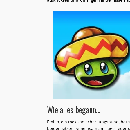
austricksen und kniffligen Hindernissen au
Wie alles begann…
Emilio, ein mexikanischer Jungspund, hat 
beiden sitzen gemeinsam am Lagerfeuer und 