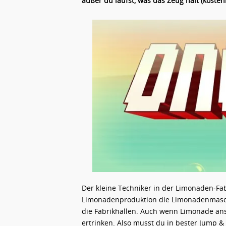
außer du läufst, was das Zeug hält (kostenl
Der kleine Techniker in der Limonaden-Fa
Limonadenproduktion die Limonadenmaschi
die Fabrikhallen. Auch wenn Limonade ans 
ertrinken. Also musst du in bester Jump