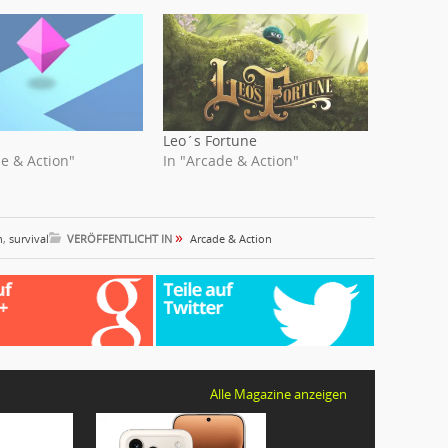
Leo´s Fortune
e & Action"
In "Arcade & Action"
»
n
,
survival
VERÖFFENTLICHT IN
Arcade & Action
Alle Magazine anzeigen