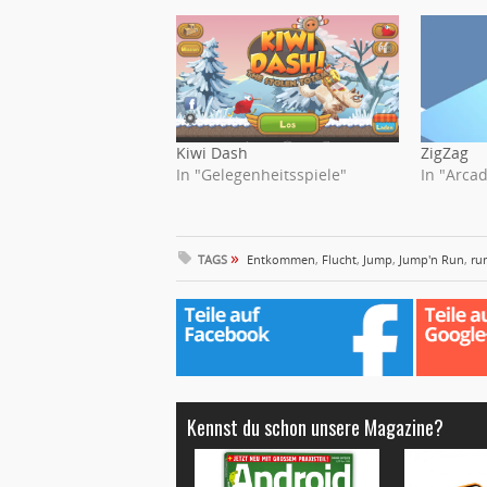
Kiwi Dash
ZigZag
In "Gelegenheitsspiele"
In "Arcad
»
TAGS
Entkommen
,
Flucht
,
Jump
,
Jump'n Run
,
ru
Kennst du schon unsere Magazine?