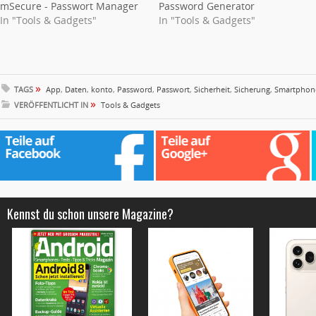
mSecure - Passwort Manager
Password Generator
In "Tools & Gadgets"
In "Tools & Gadgets"
»
TAGS
App
,
Daten
,
konto
,
Password
,
Passwort
,
Sicherheit
,
Sicherung
,
Smartphon
»
VERÖFFENTLICHT IN
Tools & Gadgets
Kennst du schon unsere Magazine?