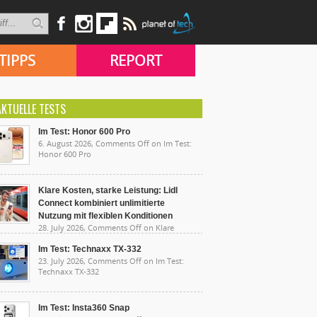
TIPPS
REPORT
AKTUELLE TESTS
Im Test: Honor 600 Pro
6. August 2026,
Comments Off
on Im Test:
Honor 600 Pro
Klare Kosten, starke Leistung: Lidl
Connect kombiniert unlimitierte
Nutzung mit flexiblen Konditionen
28. July 2026,
Comments Off
on Klare
sten, starke Leistung: Lidl Connect kombiniert
limitierte Nutzung mit flexiblen Konditionen
Im Test: Technaxx TX-332
23. July 2026,
Comments Off
on Im Test:
Technaxx TX-332
Im Test: Insta360 Snap