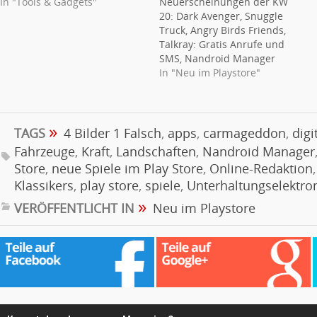
In "Tools & Gadgets"
Neuerscheinungen der KW
20: Dark Avenger, Snuggle
Truck, Angry Birds Friends,
Talkray: Gratis Anrufe und
SMS, Nandroid Manager
In "Neu im Playstore"
»
TAGS
4 Bilder 1 Falsch
,
apps
,
carmageddon
,
digi
Fahrzeuge
,
Kraft
,
Landschaften
,
Nandroid Manager
Store
,
neue Spiele im Play Store
,
Online-Redaktion
Klassikers
,
play store
,
spiele
,
Unterhaltungselektro
»
VERÖFFENTLICHT IN
Neu im Playstore