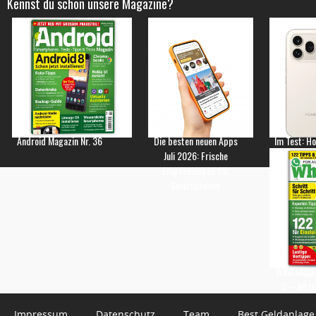
Kennst du schon unsere Magazine?
Android Magazin Nr. 36
Die besten neuen Apps
Im Test: H
Juli 2026: Frische
Empfehlungen für
Smartphones
WhatsApp 
3 – Jetzt
Impressum
Datenschutz
Team
Best Geldanlage