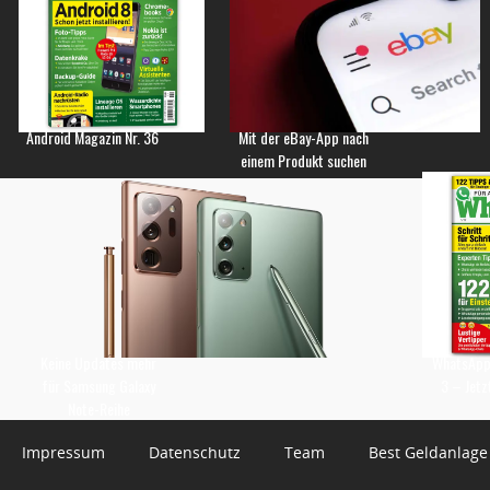
Android Magazin Nr. 36
Mit der eBay-App nach
einem Produkt suchen
Keine Updates mehr
WhatsApp 
für Samsung Galaxy
3 – Jetz
Note-Reihe
Impressum
Datenschutz
Team
Best Geldanlage