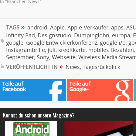
In "Branchen-News"
»
TAGS
android
,
Apple
,
Apple-Verkäufer
,
apps
,
AS
Infinity Pad
,
Designstudio
,
Dumpinglohn
,
europa
,
F
google
,
Google Entwicklerkonferenz
,
google i/o
,
go
Instagrambrille
,
juli
,
kreditkarte
,
mobiles Bezahlen
September
,
Sony
,
Webseite
,
Wireless Media Strea
»
VERÖFFENTLICHT IN
News
,
Tagesrückblick
Kennst du schon unsere Magazine?