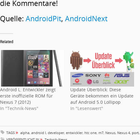
die Kommentare!
Quelle:
AndroidPit
,
AndroidNext
Related
Android L: Entwickler zeigt
Update Überblick: Diese
erste inoffizielle ROM für
Geräte bekommen ein Update
Nexus 7 (2012)
auf Android 5.0 Lollipop
In "Technik-News"
In "Lesenswert"
»
TAGS
alpha
,
android l
,
developer
,
entwickler
,
htc one
,
m7
,
Nexus
,
Nexus 4
,
port
»
VERÖFFENTLICHT IN
Technik-News