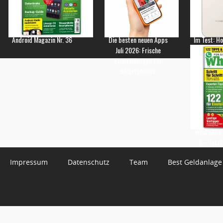
Android Magazin Nr. 36
Die besten neuen Apps
Im Test: H
Juli 2026: Frische
Empfehlungen für
Smartphones
WhatsApp 
3 – Jetzt
Impressum
Datenschutz
Team
Best Geldanlage