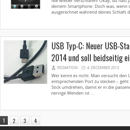
Nie wieder verschlafen! Okay, du hast 
deinem Smartphone. Doch was, wenn
ausgerechnet während deines Schlafs der
USB Typ-C: Neuer USB-St
2014 und soll beidseitig e
REDAKTION
4. DECEMBER 2013
Wer kennt es nicht: Man versucht den U
entsprechenden Port zu stecken – geht
Stick umdrehen, damit er in die passend
nervige Wenden ist ...
1
2
3
4