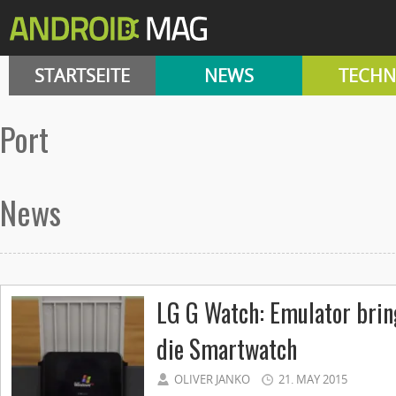
STARTSEITE
NEWS
TECHN
port
News
LG G Watch: Emulator bri
die Smartwatch
OLIVER JANKO
21. MAY 2015