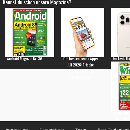
Kennst du schon unsere Magazine?
Android Magazin Nr. 36
Die besten neuen Apps
Im Test: H
Juli 2026: Frische
Empfehlungen für
Smartphones
WhatsApp 
3 – Jetzt
Impressum
Datenschutz
Team
Best Geldanlage