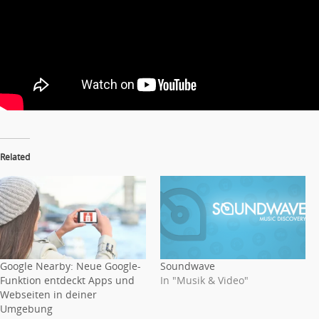
Related
Google Nearby: Neue Google-
Soundwave
Funktion entdeckt Apps und
In "Musik & Video"
Webseiten in deiner
Umgebung