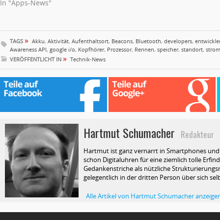
In "Apps-News"
»
TAGS
Akku
,
Aktivität
,
Aufenthaltsort
,
Beacons
,
Bluetooth
,
developers
,
entwickle
Awareness API
,
google i/o
,
Kopfhörer
,
Prozessor
,
Rennen
,
speicher
,
standort
,
stro
»
VERÖFFENTLICHT IN
Technik-News
Hartmut Schumacher
Redakteur
Hartmut ist ganz vernarrt in Smartphones und T
schon Digitaluhren für eine ziemlich tolle Erfin
Gedankenstriche als nützliche Strukturierungsm
gelegentlich in der dritten Person über sich selb
Alle Artikel von Hartmut Schumacher anzeige