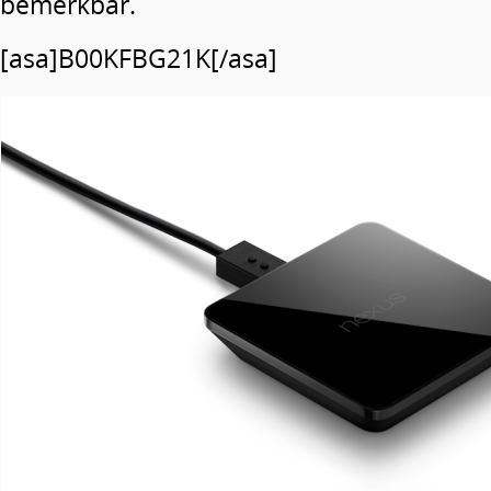
bemerkbar.
[asa]B00KFBG21K[/asa]