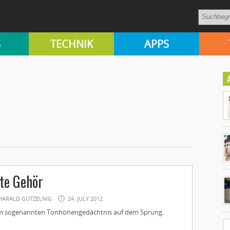
S
TECHNIK
APPS
Ko
te Gehör
un
HARALD GUTZELNIG
24. JULY 2012
dem sogenannten Tonhöhengedächtnis auf dem Sprung.