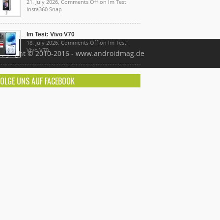
21. July 2026,
Comments Off
on Im Test:
Insta360 Snap
Im Test: Vivo V70
18. July 2026,
Comments Off
on Im Test:
Vivo V70
opyright © 2010-2016 - www.androidmag.de
FOLGE UNS AUF FACEBOOK