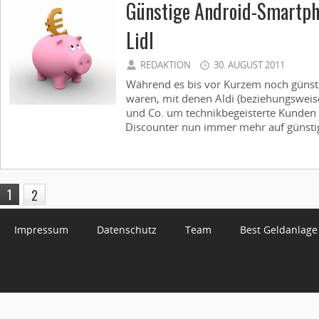
Günstige Android-Smartpho
Lidl
REDAKTION
30. AUGUST 2011
Während es bis vor Kurzem noch günst
waren, mit denen Aldi (beziehungsweise 
und Co. um technikbegeisterte Kunden b
Discounter nun immer mehr auf günstig
1
2
Impressum
Datenschutz
Team
Best Geldanlage