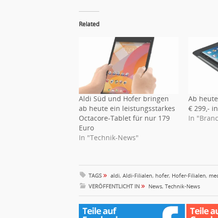
Related
Aldi Süd und Hofer bringen
Ab heute
ab heute ein leistungsstarkes
€ 299,- i
Octacore-Tablet für nur 179
In "Bran
Euro
In "Technik-News"
»
TAGS
aldi
,
Aldi-Filialen
,
hofer
,
Hofer-Filialen
,
me
»
VERÖFFENTLICHT IN
News
,
Technik-News