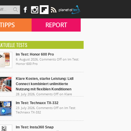
TIPPS
REPORT
AKTUELLE TESTS
Im Test: Honor 600 Pro
6. August 2026,
Comments Off
on Im Test:
Honor 600 Pro
Klare Kosten, starke Leistung: Lidl
Connect kombiniert unlimitierte
Nutzung mit flexiblen Konditionen
28. July 2026,
Comments Off
on Klare
sten, starke Leistung: Lidl Connect kombiniert
limitierte Nutzung mit flexiblen Konditionen
Im Test: Technaxx TX-332
23. July 2026,
Comments Off
on Im Test:
Technaxx TX-332
Im Test: Insta360 Snap