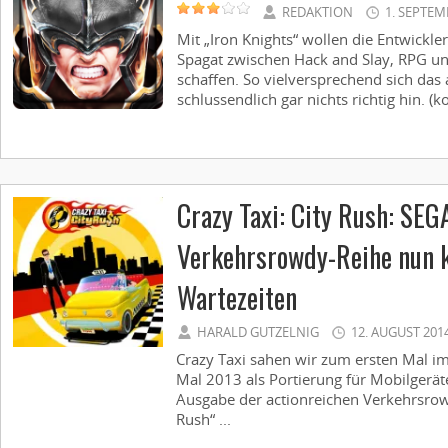
REDAKTION
1. SEPTEM
Mit „Iron Knights“ wollen die Entwickle
Spagat zwischen Hack and Slay, RPG u
schaffen. So vielversprechend sich da
schlussendlich gar nichts richtig hin. (ko
Crazy Taxi: City Rush: SEG
Verkehrsrowdy-Reihe nun k
Wartezeiten
HARALD GUTZELNIG
12. AUGUST 201
Crazy Taxi sahen wir zum ersten Mal im
Mal 2013 als Portierung für Mobilgerät
Ausgabe der actionreichen Verkehrsrowd
Rush“ ...