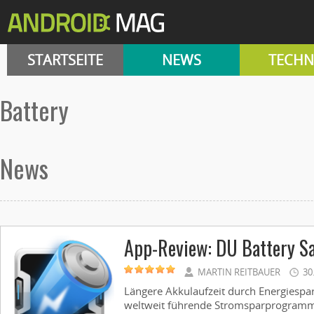
STARTSEITE
NEWS
TECHN
battery
News
App-Review: DU Battery Sa
MARTIN REITBAUER
30
Längere Akkulaufzeit durch Energiespar-
weltweit führende Stromsparprogramm