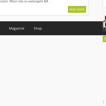
ystem. Wenn das so weitergeht &# ...
READ MORE
Magazine
Shop
C
';