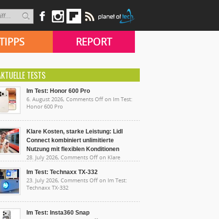
TIPPS
REPORT
AKTUELLE TESTS
Im Test: Honor 600 Pro
6. August 2026,
Comments Off
on Im Test:
Honor 600 Pro
Klare Kosten, starke Leistung: Lidl
Connect kombiniert unlimitierte
Nutzung mit flexiblen Konditionen
28. July 2026,
Comments Off
on Klare
sten, starke Leistung: Lidl Connect kombiniert
limitierte Nutzung mit flexiblen Konditionen
Im Test: Technaxx TX-332
23. July 2026,
Comments Off
on Im Test:
Technaxx TX-332
Im Test: Insta360 Snap