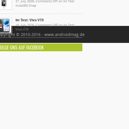
21. July 2026,
Comments Off
on Im Test:
Insta360 Snap
Im Test: Vivo V70
18. July 2026,
Comments Off
on Im Test:
Vivo V70
opyright © 2010-2016 - www.androidmag.de
FOLGE UNS AUF FACEBOOK