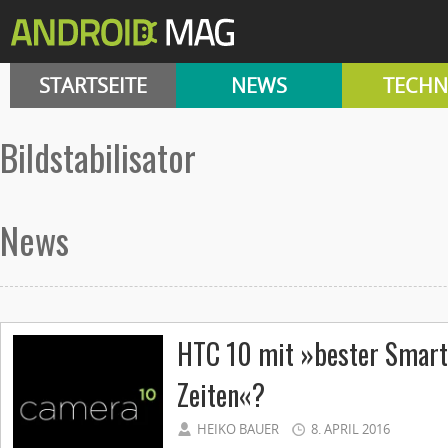
STARTSEITE
NEWS
TECHN
Bildstabilisator
News
HTC 10 mit »bester Smart
Zeiten«?
HEIKO BAUER
8. APRIL 2016