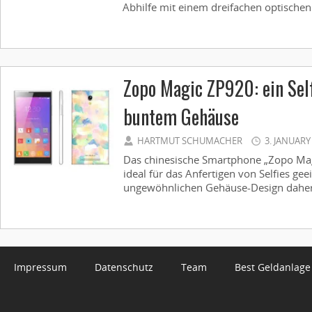
Abhilfe mit einem dreifachen optischen
Zopo Magic ZP920: ein Sel
buntem Gehäuse
HARTMUT SCHUMACHER
3. JANUARY
Das chinesische Smartphone „Zopo Magi
ideal für das Anfertigen von Selfies g
ungewöhnlichen Gehäuse-Design daher 
Impressum
Datenschutz
Team
Best Geldanlage