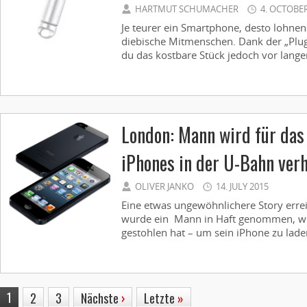
HARTMUT SCHUMACHER
4. OCTOBER
Je teurer ein Smartphone, desto lohnensw
diebische Mitmenschen. Dank der „Plug
du das kostbare Stück jedoch vor langen
London: Mann wird für das
iPhones in der U-Bahn verh
OLIVER JANKO
14. JULY 2015
Eine etwas ungewöhnlichere Story erre
wurde ein Mann in Haft genommen, we
gestohlen hat – um sein iPhone zu laden
1
2
3
Nächste
›
Letzte
»