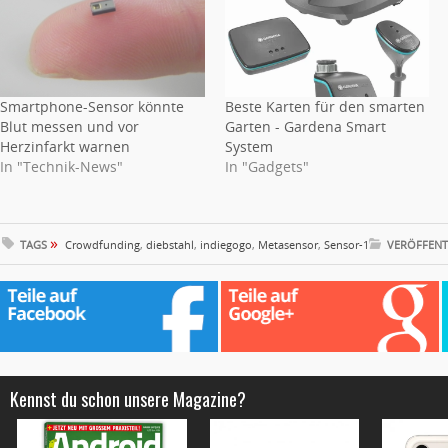
Smartphone-Sensor könnte
Beste Karten für den smarten
Blut messen und vor
Garten - Gardena Smart
Herzinfarkt warnen
System
In "Technik-News"
In "Gadgets"
»
TAGS
Crowdfunding
,
diebstahl
,
indiegogo
,
Metasensor
,
Sensor-1
VERÖFFENT
Kennst du schon unsere Magazine?