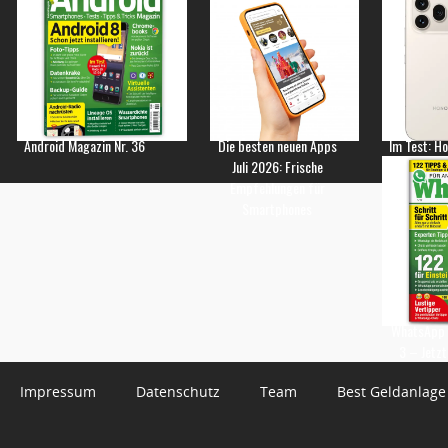
Android Magazin Nr. 36
Die besten neuen Apps
Im Test: H
Juli 2026: Frische
Empfehlungen für
Smartphones
WhatsApp 
3 – Jetzt
Impressum
Datenschutz
Team
Best Geldanlage